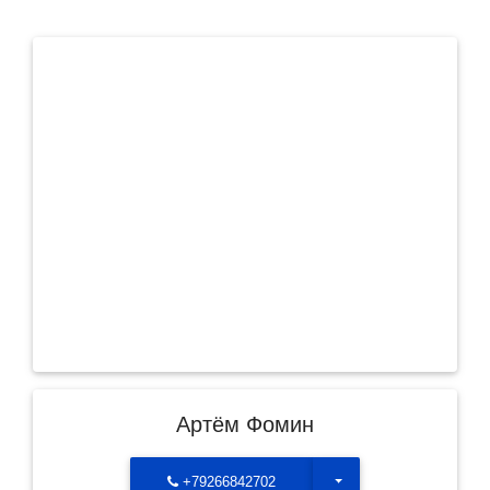
Артём Фомин
Toggle Dropdown
+79266842702