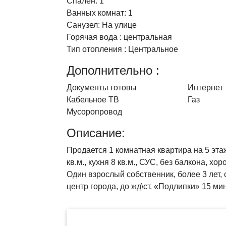
Спален:
1
Ванных комнат:
1
Cанузел:
На улице
Горячая вода :
центральная
Тип отопления :
Центральное
Дополнительно :
Документы готовы
Интернет
Кабельное ТВ
Газ
Мусоропровод
Описание:
Продается 1 комнатная квартира на 5 эта
кв.м., кухня 8 кв.м., СУС, без балкона, х
Один взрослый собственник, более 3 лет,
центр города, до жд\ст. «Подлипки» 15 ми