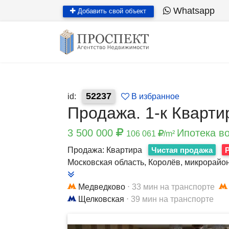
Whatsapp
Добавить свой объект
52237
id:
В избранное
Продажа. 1-к Квартира
3 500 000
Ипотека в
106 061
/m²
Продажа: Квартира
Чистая продажа
Московская область, Королёв, микрорайо
Медведково
⋅ 33 мин на транспорте
Щелковская
⋅ 39 мин на транспорте