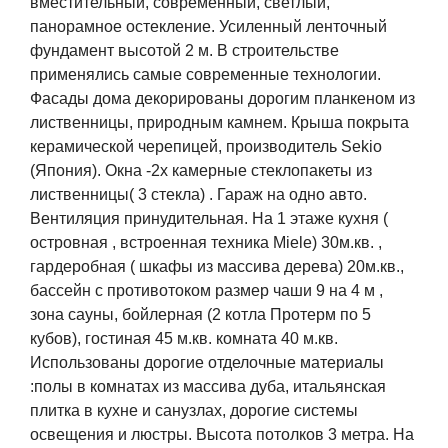
вместительный, современный, светлый,
панорамное остекление. Усиленный ленточный
фундамент высотой 2 м. В строительстве
применялись самые современные технологии.
Фасады дома декорированы дорогим планкеном из
лиственницы, природным камнем. Крыша покрыта
керамической черепицей, производитель Sekio
(Япония). Окна -2х камерные стеклопакеты из
лиственницы( 3 стекла) . Гараж на одно авто.
Вентиляция принудительная. На 1 этаже кухня (
островная , встроенная техника Miele) 30м.кв. ,
гардеробная ( шкафы из массива дерева) 20м.кв.,
бассейн с противотоком размер чаши 9 на 4 м ,
зона сауны, бойлерная (2 котла Протерм по 5
кубов), гостиная 45 м.кв. комната 40 м.кв.
Использованы дорогие отделочные материалы
:полы в комнатах из массива дуба, итальянская
плитка в кухне и санузлах, дорогие системы
освещения и люстры. Высота потолков 3 метра. На