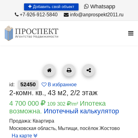
Whatsapp
Добавить свой объект
+7-926-912-5840
info@anprospekt2011.ru
52450
id:
В избранное
2-комн. кв., 43 м2, 2/2 этаж
4 700 000
Ипотека
109 302
/m²
возможна.
Ипотечный калькулятор
Продажа: Квартира
Московская область, Мытищи, посёлок Жостово
На карте